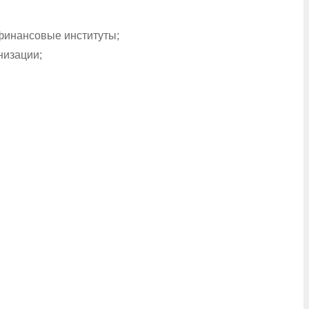
финансовые институты;
низации;