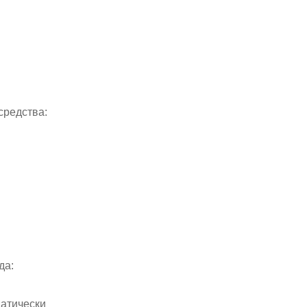
средства:
да:
матически