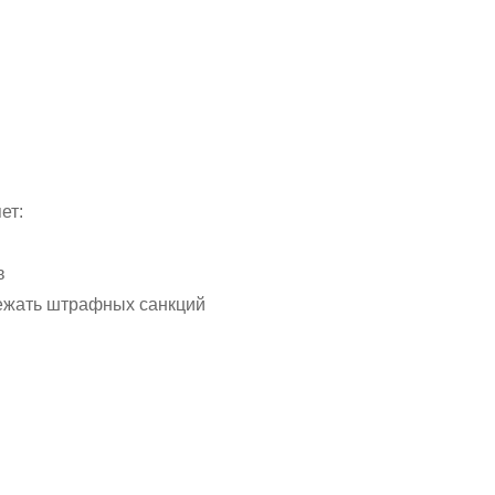
ет:
в
бежать штрафных санкций