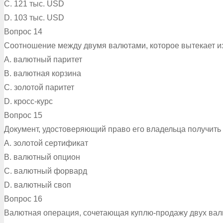
C. 121 тыс. USD
D. 103 тыс. USD
Вопрос 14
Соотношение между двумя валютами, которое вытекает из 
A. валютный паритет
B. валютная корзина
C. золотой паритет
D. кросс-курс
Вопрос 15
Документ, удостоверяющий право его владельца получить
A. золотой сертификат
B. валютный опцион
C. валютный форвард
D. валютный своп
Вопрос 16
Валютная операция, сочетающая куплю-продажу двух валю