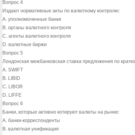
Вопрос 4
Издают нормативные акты по валютному контролю:
A. уполномоченные банки
B. органы валютного контроля
C. агенты валютного контроля
D. валютные биржи
Вопрос 5
Лондонская межбанковская ставка предложения по кратк
A. SWIFT
B. LIBID
C. LIBOR
D. LIFFE
Вопрос 6
Банки, которые активно котируют валюты на рынке:
A. банки-корреспонденты
B. валютная унификация