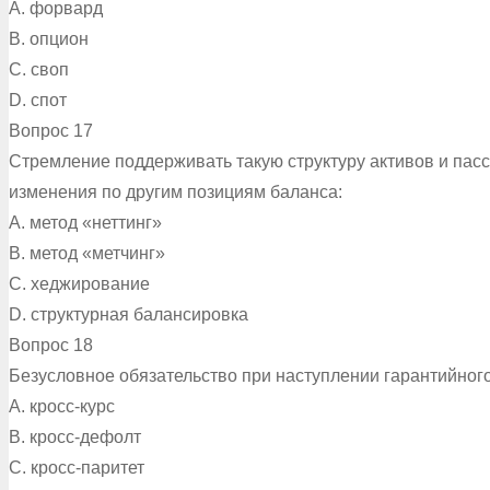
A. форвард
B. опцион
C. своп
D. спот
Вопрос 17
Стремление поддерживать такую структуру активов и пасс
изменения по другим позициям баланса:
A. метод «неттинг»
B. метод «метчинг»
C. хеджирование
D. структурная балансировка
Вопрос 18
Безусловное обязательство при наступлении гарантийног
A. кросс-курс
B. кросс-дефолт
C. кросс-паритет