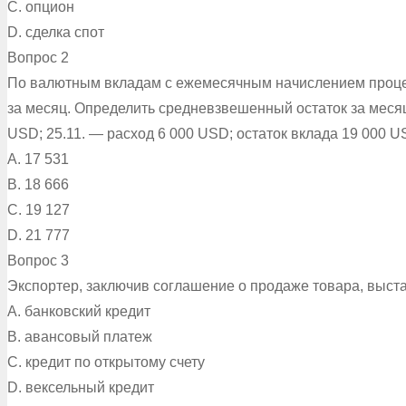
C. опцион
D. сделка спот
Вопрос 2
По валютным вкладам с ежемесячным начислением процен
за месяц. Определить средневзвешенный остаток за месяц,
USD; 25.11. — расход 6 000 USD; остаток вклада 19 000 
A. 17 531
B. 18 666
C. 19 127
D. 21 777
Вопрос 3
Экспортер, заключив соглашение о продаже товара, выста
A. банковский кредит
B. авансовый платеж
C. кредит по открытому счету
D. вексельный кредит