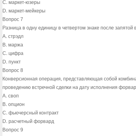
C. маркет-юзеры
D. маркет-мейкеры
Вопрос 7
Разница в одну единицу в четвертом знаке после запятой 
A. стрэдл
B. маржа
C. цифра
D. пункт
Вопрос 8
Конверсионная операция, представляющая собой комбинац
проведению встречной сделки на дату исполнения форвард
A. своп
B. опцион
C. фьючерсный контракт
D. расчетный форвард
Вопрос 9