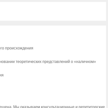
его происхождения
сновании теоретических представлений о «наличном»
ия
рещена. Мы оказываем консультационные и репетиторские