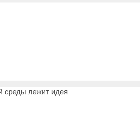
й среды лежит идея
я